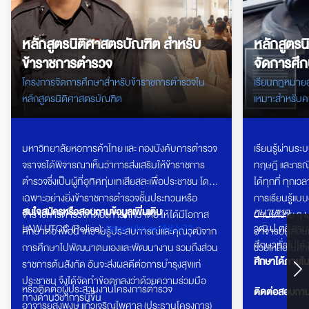
หลักสูตรนิติศาสตรบัณฑิต สำหรับ
หลักสูตรน
ข้าราชการตำรวจ
จัดการศึก
สารสนเทศ
โครงการจัดการศึกษาสำหรับข้าราชการตำรวจใน
เรียนกฎหมายออ
หลักสูตรนิติศาสตรบัณฑิต
เหมาะสำหรับค
เจ้าหน้าที่ดู
มหาวิทยาลัยหอการค้าไทย และ กองบังคับการตำรวจ
เรียนรู้ผ่านระ
จราจรได้พิจารณาเห็นว่าการส่งเสริมให้ข้าราชการ
ทฤษฎี และกรณีศ
ตำรวจซึ่งเป็นผู้ที่อุทิศทุ่มเทเสียสละเพื่อประชาชน โดย
ได้ทุกที่ ทุกเ
เฉพาะอย่างยิ่งข้าราชการตำรวจชั้นประทวนหรือ
การเรียนรู้แบ
สนใจสมัครหรือสอบถามข้อมูลเพิ่มเติม
หมายเหตุ
ข้าราชการตำรวจที่ต้องการศึกษาต่อ ให้ได้มีโอกาส
บ้านได้ง่าย ๆ
LAW UTCC (Police):
https://lin.ee/iNfJv73
วุฒิ ป.ตรี ส
ศึกษาต่อ เพื่อนำความรู้ประสบการณ์และคุณวุฒิจาก
อาจารย์ผู้สอนแ
ศึกษาทั่วไปได้
การศึกษาไปพัฒนาตนเองและพัฒนางาน รวมถึงส่วน
ช่วยเหลือในด้
ศึกษาได้ภายใน
ราชการต้นสังกัด อันจะส่งผลดีต่อการบำรุงสุขแก่
ประชาชน จึงได้จัดทำข้อตกลงว่าด้วยความร่วมมือ
หรือติดต่อผู้ประสานงานโครงการตำรวจ
ติดต่อสอบถามเพ
ทางด้านวิชาการนี้ขึ้น
อาจารย์สงพงษ์ แก้วเจริญไพศาล (ประธานโครงการ)