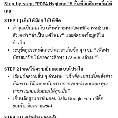
Step-by-step: “PDPA Hygiene” 5 ขั้นที่นักศึกษาเริ่มได้
เลย
STEP 1 | เก็บให้น้อย ใช้ให้ชัด
ถ้าคุณเป็นคนเก็บ (หัวหน้าชมรม/สตาฟกิจกรรม): ถาม
ตัวเองว่า
“จำเป็น แค่ไหน?”
และตัดช่องข้อมูลที่ไม่
จำเป็น
ระบุวัตถุประสงค์และช่วงเวลาเก็บชัด ๆ (เช่น “เพื่อทำ
บัตรสมาชิก ใช้ภาคการศึกษา 1/2568 แล้วลบ”)
STEP 2 | ขอ/ให้ความยินยอมแบบโปร่งใส
เขียนข้อความสั้น ๆ อ่านง่าย:
“เก็บชื่อ-เบอร์เพื่อแจ้งข่าว
กิจกรรม ใช้เฉพาะทีมกรรมการ ลบหลังจบเทอม คุณ
สามารถถอนยินยอมได้ทุกเมื่อ”
เก็บหลักฐานการยินยอม (เช่น Google Form ที่ติ๊ก
ยอมรับ, ข้อความแชต)
STEP 3 | แชร์อย่างปลอดภัย