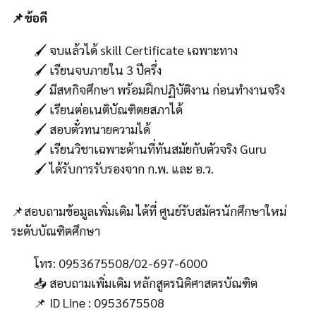
📌ข้อดี
🖌️ จบแล้วได้ skill Certificate เฉพาะทาง
🖌️ เรียนจบภายใน 3 ปีครึ่ง
🖌️ มีสหกิจศึกษา พร้อมฝึกปฏิบัติงาน ก่อนทำงานจริง
🖌️ เรียนต่อเนติบัณฑิตยสภาได้
🖌️ สอบตั๋วทนายความได้
🖌️ เรียนวิชาเฉพาะด้านที่ทันสมัยกับตัวจริง Guru
🖌️ ได้รับการรับรองจาก ก.พ. และ อ.ว.
📌สอบถามข้อมูลเพิ่มเติม ได้ที่ ศูนย์รับสมัครนักศึกษาใหม่
ระดับบัณฑิตศึกษา
โทร: 0953675508/02-697-6000
📥 สอบถามเพิ่มเติม หลักสูตรนิติศาสตรบัณฑิต
📌 ID Line : 0953675508