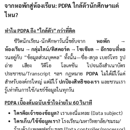
จากหอพักสู่ห้องเรียน: PDPA ใกล้ตัวนักศึกษาแค่
ไหน?
ทำไม PDPA ถึง “ใกล้ตัว” กว่าที่คิด
ชีวิตนักเรียน-นักศึกษาวันนี้ขยับจาก
หอพัก →
ห้องเรียน → กลุ่มไลน์/ดิสคอร์ด → โซเชียล → อีกรอบที่หอ
วนอยู่กับ “ข้อมูลส่วนบุคคล” ทั้งนั้น—ชื่อ-สกุล เบอร์โทร รูป
ถ่าย เสียง วิดีโอ โลเคชัน ไปจนถึงสำเนาบัตร
ประชาชน/Transcript ฯลฯ กฎหมาย
PDPA
ไม่ได้มีไว้แค่
สำหรับองค์กรใหญ่ แต่มีไว้
ปกป้องสิทธิของเรา
และชวนเรา
รู้เท่าทันการใช้/แชร์ข้อมูลในทุกวัน
PDPA เบื้องต้นฉบับเข้าใจง่ายใน 60 วินาที
ใครคือเจ้าของข้อมูล?
เราเองนี่แหละ (Data subject)
ใครเก็บ/ใช้ข้อมูลเรา?
โรงเรียน/มหาวิทยาลัย/ชมรม/
ร้านค้า/แพลตฟอร์ม ฯลฯ (Data controller/processor)