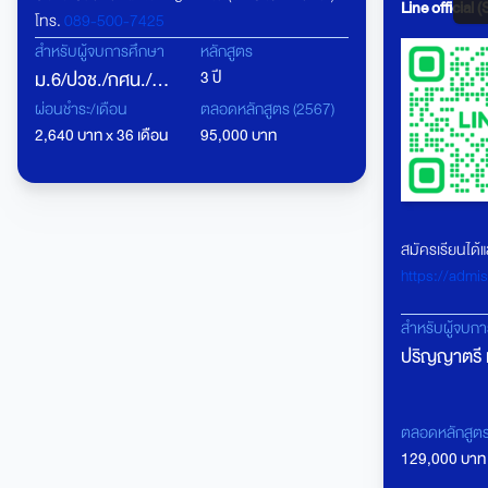
Line official 
โทร.
089-500-7425
คุณสุรีย์พร ถาวรศักดิ์ (คุณอ้อ)
สำหรับผู้จบการศึกษา
หลักสูตร
โทร.
095-367-5508
ม.6/ปวช./กศน./
3 ปี
ปวส.
ผ่อนชำระ/เดือน
ตลอดหลักสูตร (2567)
2,640 บาท x 36 เดือน
95,000 บาท
สมัครเรียนได้แล้
https://admi
สำหรับผู้จบก
ปริญญาตรี 
(ยกเว้น ป.ต
นิติศาสตร์) 
ตลอดหลักสูต
เทียบโอน
(ปวส.เทียบโ
129,000 บาท
ที่สอง)