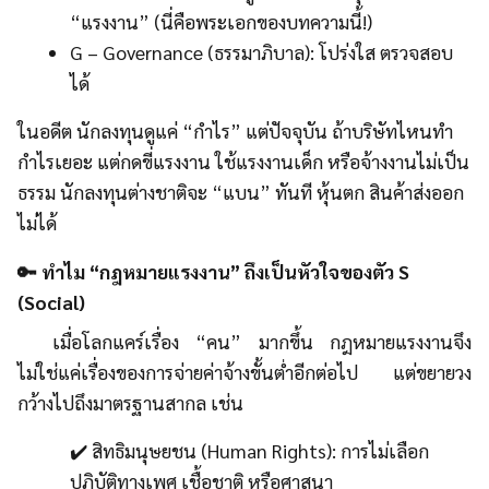
“แรงงาน” (นี่คือพระเอกของบทความนี้!)
G – Governance (ธรรมาภิบาล): โปร่งใส ตรวจสอบ
ได้
ในอดีต นักลงทุนดูแค่ “กำไร” แต่ปัจจุบัน ถ้าบริษัทไหนทำ
กำไรเยอะ แต่กดขี่แรงงาน ใช้แรงงานเด็ก หรือจ้างงานไม่เป็น
ธรรม นักลงทุนต่างชาติจะ “แบน” ทันที หุ้นตก สินค้าส่งออก
ไม่ได้
🔑 ทำไม “กฎหมายแรงงาน” ถึงเป็นหัวใจของตัว S
(Social)
เมื่อโลกแคร์เรื่อง “คน” มากขึ้น กฎหมายแรงงานจึง
ไม่ใช่แค่เรื่องของการจ่ายค่าจ้างขั้นต่ำอีกต่อไป แต่ขยายวง
กว้างไปถึงมาตรฐานสากล เช่น
✔️ สิทธิมนุษยชน (Human Rights): การไม่เลือก
ปฏิบัติทางเพศ เชื้อชาติ หรือศาสนา