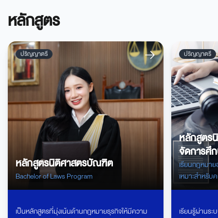
หลักสูตร
ปริญญาตรี
ปริญญาตรี
หลักสูตรน
จัดการศึก
หลักสูตรนิติศาสตรบัณฑิต
สารสนเทศ
เรียนกฎหมายออ
Bachelor of Laws Program
เหมาะสำหรับค
เจ้าหน้าที่ดู
เป็นหลักสูตรที่มุ่งเน้นด้านกฎหมายธุรกิจให้มีความ
เรียนรู้ผ่านระ