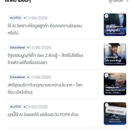
บทความอื่นๆ
ดูทั้งหมด
•
17/06/2026
AI UTCC
ใช้ AI วิเคราะห์ข้อมูลลูกค้า ต้องขอความยินยอม
หรือไม่
•
17/06/2026
Educational
รัฐธรรมนูญที่เด็ก Gen Z ต้องรู้ – สิทธิไม่ใช่เรื่อง
ไกลตัว แต่คือเรื่องของเรา
•
17/06/2026
Educational
สหรัฐอเมริกากับกฎหมายระหว่างประเทศ – โลก
ร้อน (มีจริงไหม)
•
24/05/2026
AI UTCC
ยุคนี้ใช้ AI ยิงแอดได้ แต่ต้องระวัง PDPA ด้วย