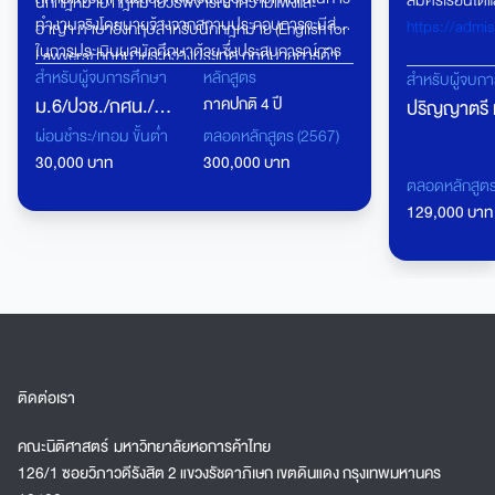
สมัครเรียนได้แล้
นักกฎหมาย กฎหมายวิธีพิจารณาความแพ่งและ
ทำงานจริงโดยนายจ้างจากสถานประกอบการจะมีส่วน
https://admi
อาญา ภาษาอังกฤษสำหรับนักกฎหมาย (English for
ในการประเมินผลนักศึกษาด้วย ซึ่งประสบการณ์การ
Lawyers) กฎหมายระหว่างประเทศ กฎหมายการค้า
ทำงานแบบนี้จะเป็นมูลค่าเพิ่ม (Value added) ให้กับ
สำหรับผู้จบการศึกษา
หลักสูตร
สำหรับผู้จบก
ระหว่างประเทศ กฎหมายคุ้มครองข้อมูลส่วนบุคคล
นักศึกษาในการไปทำงานจริง
ม.6/ปวช./กศน./
ภาคปกติ 4 ปี
ปริญญาตรี 
และนักศึกษาสามารถเลือกวิชาเลือก (Elective
Subject) ที่นักศึกษาสนใจได้ เช่น กฎหมายด้าน IT และ
ปวส.
ผ่อนชำระ/เทอม ขั้นต่ำ
ตลอดหลักสูตร (2567)
(ยกเว้น ป.ต
กฎหมายเกี่ยวกับการเงินยุคใหม่ เป็นต้น
30,000 บาท
300,000 บาท
นิติศาสตร์) 
ตลอดหลักสูต
เทียบโอน
(ปวส.เทียบโ
129,000 บาท
ที่สอง)
ติดต่อเรา
คณะนิติศาสตร์ มหาวิทยาลัยหอการค้าไทย
126/1 ซอยวิภาวดีรังสิต 2 แขวงรัชดาภิเษก เขตดินแดง กรุงเทพมหานคร