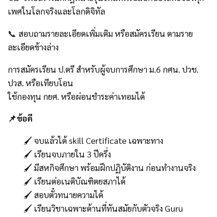
เพศในโลกจริงและโลกดิจิทัล
📞 สอบถามรายละเอียดเพิ่มเติม หรือสมัครเรียน ตามราย
ละเอียดข้างล่าง
การสมัครเรียน ป.ตรี สำหรับผู้จบการศึกษา ม.6 กศน. ปวช.
ปวส. หรือเทียบโอน
ใช้กองทุน กยศ. หรือผ่อนชำระค่าเทอมได้
📌ข้อดี
🖌️ จบแล้วได้ skill Certificate เฉพาะทาง
🖌️ เรียนจบภายใน 3 ปีครึ่ง
🖌️ มีสหกิจศึกษา พร้อมฝึกปฏิบัติงาน ก่อนทำงานจริง
🖌️ เรียนต่อเนติบัณฑิตยสภาได้
🖌️ สอบตั๋วทนายความได้
🖌️ เรียนวิชาเฉพาะด้านที่ทันสมัยกับตัวจริง Guru