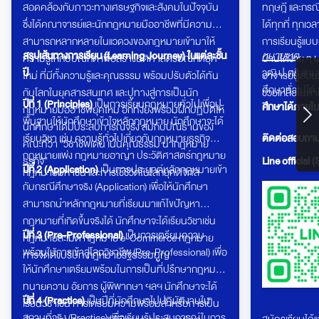
สอดคล้องกับภาวะทางเศรษฐกิจและสังคมในปัจจุบัน
ทฤษฎี และกรณีศ
ซึ่งได้คณาจารย์และนักกฎหมายมืออาชีพที่มีความ
ได้ทุกที่ ทุกเ
สามารถหลากหลายในแวดวงของกฎหมายเข้ามาให้
การเรียนรู้แบ
สรุปเส้นทางการเรียน (Learning Journey) ในแต่ละชั้น
หมายเหตุ
ความรู้ให้กับบัณฑิต เพื่อสร้างนิติศาสตรบัณฑิตยุค
บ้านได้ง่าย ๆ
ปี
วุฒิ ป.ตรี ส
ใหม่ ที่มีทั้งความรู้และคุณธรรม พร้อมปรับตัวได้ทัน
อาจารย์ผู้สอนแ
ศึกษาทั่วไปได้
กับโลกในยุคสารสนเทศ และปูทางสู่การเป็นนัก
ช่วยเหลือในด้
ปีที่ 1 (Principles)
เป็นการเรียนกฎหมายทั่วไปเพื่อปู
ศึกษาได้ภายใน
กฎหมายมืออาชีพยุคใหม่ อีกทั้งยังพร้อมฝึกปฏิบัติให้
พื้นฐานให้นักศึกษาเข้าใจหลักกฎหมาย นักศึกษาจะได้
นักศึกษาได้มีประสบการณ์จริง สมกับปณิธานของ
เรียนวิชา เช่น ความรู้ทั่วไปเกี่ยวกับกฎหมายธุรกิจ
ติดต่อสอบถามเพ
คณะที่ว่า “วิชาชีพเด่น เน้นคุณธรรม นำกฎหมาย
กฎหมายแพ่ง กฎหมายอาญา ประวัติศาสตร์กฎหมาย
ธุรกิจ”
Line official 
ปีที่ 2 (Application)
เป็นการประยุกต์หลักกฎหมายเข้า
กฎหมายมหาชน และการใช้ชีวิตในโลกยุคดิจิทัล
กับกรณีศึกษาจริง (Application) เพื่อให้นักศึกษา
สามารถนำหลักกฎหมายที่เรียนมาแก้ไขปัญหา
กฎหมายที่เกิดขึ้นจริงได้ นักศึกษาจะได้เรียนวิชาเช่น
ปีที่ 3 (Pre-Professional)
เป็นการเตรียมความ
กฎหมายละเมิด กฎหมาย e-Commerce กฎหมาย
พร้อมในการเข้าสู่โลกวิชาชีพ (Pre-Professional) เพื่อ
การจัดตั้งบริษัท กฎหมายรัฐธรรมนููญ
ให้นักศึกษาเตรียมพร้อมในการเป็นที่ปรึกษากฎหมาย
ทนายความ อัยการ ผู้พิพากษา ฯลฯ นักศึกษาจะได้
ปีที่ 4 (Practice)
เป็นปีที่นักศึกษาไปปฏิบัติงานใน
เรียนวิชาเช่น การเตรียมความพร้อมสำหรับการเป็น
สถานที่จริง (Practice) เพื่อเรียนรู้ประสบการณ์ในการ