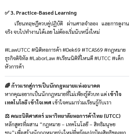
✅ 3. Practice-Based Learning
เรียนทฤษฎีควบคู่ปฏิบัติ ผ่านศาลจำลอง และการดูงาน
จริง จบไปทำงานได้เลย ไม่ต้องเริ่มนับหนึ่งใหม่
#LawUTCC #นิติหอการค้า #Dek69 #TCAS69 #กฎหมาย
ธุรกิจดิจิทัล #LaborLaw #เรียนนิติที่ไหนดี #UTCC #เด็ก
หัวการค้า
🌈 ก้าวแรกสู่การเป็นนักกฎหมายแห่งอนาคต
หากคุณอยากเป็นนักกฎหมายที่ไม่เพียงรู้ตัวบท แต่
เข้าใจ
เทคโนโลยี เข้าใจเพศ
เข้าใจคนมาร่วมเรียนรู้กับเรา
⚖️ คณะนิติศาสตร์ มหาวิทยาลัยหอการค้าไทย (UTCC)
หลักสูตรที่ผสาน “กฎหมาย – เทคโนโลยี – สิทธิมนุษย
ชน”เพื่อสร้างนักกฎหมายรุ่นใหม่ที่พร้อมปกป้องสิทธิของทุก