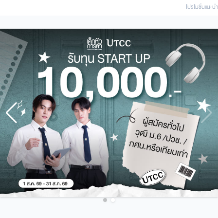
โปรโมชั่นแนะนํา