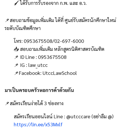
🖌️ ได้รับการรับรองจาก ก.พ. และ อ.ว.
📌สอบถามข้อมูลเพิ่มเติม ได้ที่ ศูนย์รับสมัครนักศึกษาใหม่
ระดับบัณฑิตศึกษา
โทร: 0953675508/02-697-6000
📥 สอบถามเพิ่มเติม หลักสูตรนิติศาสตรบัณฑิต
📌 ID Line : 0953675508
📌 IG : law_utcc
📌Facebook: UtccLawSchool
มาเป็นครอบครัวหอการค้าด้วยกัน
📌สมัครเรียนง่ายได้ 3 ช่องทาง
สมัครเรียนออนไลน์ Line : @utcccare (อย่าลืม @)
https://lin.ee/x53Mxlf