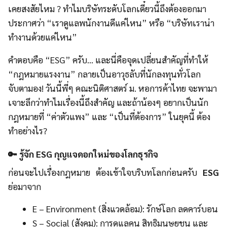
เคยสงสัยไหม ? ทำไมบริษัทระดับโลกเดี๋ยวนี้ถึงต้องออกมา
ประกาศว่า “เราดูแลพนักงานดีแค่ไหน” หรือ “บริษัทเราน่า
ทำงานด้วยแค่ไหน”
คำตอบคือ “ESG” ครับ… และนี่คือจุดเปลี่ยนสำคัญที่ทำให้
“กฎหมายแรงงาน” กลายเป็นอาวุธลับที่นักลงทุนทั่วโลก
จับตามอง! วันนี้พี่ๆ คณะนิติศาสตร์ ม. หอการค้าไทย จะพามา
เจาะลึกว่าทำไมเรื่องนี้ถึงสำคัญ และถ้าน้องๆ อยากเป็นนัก
กฎหมายที่ “ค่าตัวแพง” และ “เป็นที่ต้องการ” ในยุคนี้ ต้อง
ทำอย่างไร?
🔑 รู้จัก ESG กุญแจดอกใหม่ของโลกธุรกิจ
ก่อนจะไปเรื่องกฎหมาย ต้องเข้าใจบริบทโลกก่อนครับ
ESG
ย่อมาจาก
E – Environment (สิ่งแวดล้อม): รักษ์โลก ลดคาร์บอน
S – Social (สังคม): การดูแลคน สิทธิมนุษยชน และ