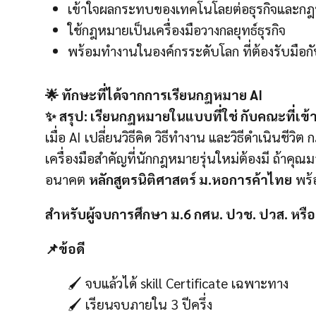
เข้าใจผลกระทบของเทคโนโลยต่อธุรกิจและก
ใช้กฎหมายเป็นเครื่องมือวางกลยุทธ์ธุรกิจ
พร้อมทำงานในองค์กรระดับโลก ที่ต้องรับมือก
🌟 ทักษะที่ได้จากการเรียนกฎหมาย AI
✨ สรุป: เรียนกฎหมายในแบบที่ใช่ กับคณะที่เ
เมื่อ AI เปลี่ยนวิธีคิด วิธีทำงาน และวิธีดำเนินชีว
เครื่องมือสำคัญที่นักกฎหมายรุ่นใหม่ต้องมี ถ้าค
อนาคต
หลักสูตรนิติศาสตร์ ม.หอการค้าไทย
พร้
สำหรับผู้จบการศึกษา ม.6 กศน. ปวช. ปวส. หรื
📌ข้อดี
🖌️ จบแล้วได้ skill Certificate เฉพาะทาง
🖌️ เรียนจบภายใน 3 ปีครึ่ง