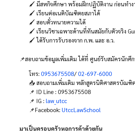
🖌️ มีสหกิจศึกษา พร้อมฝึกปฏิบัติงาน ก่อนทำง
🖌️ เรียนต่อเนติบัณฑิตยสภาได้
🖌️ สอบตั๋วทนายความได้
🖌️ เรียนวิชาเฉพาะด้านที่ทันสมัยกับตัวจริง Gu
🖌️ ได้รับการรับรองจาก ก.พ. และ อ.ว.
📌สอบถามข้อมูลเพิ่มเติม ได้ที่ ศูนย์รับสมัครนัก
โทร:
0953675508
/
02-697-6000
📥 สอบถามเพิ่มเติม หลักสูตรนิติศาสตรบัณฑิ
📌 ID Line : 0953675508
📌 IG :
law_utcc
📌Facebook:
UtccLawSchool
มาเป็นครอบครัวหอการค้าด้วยกัน