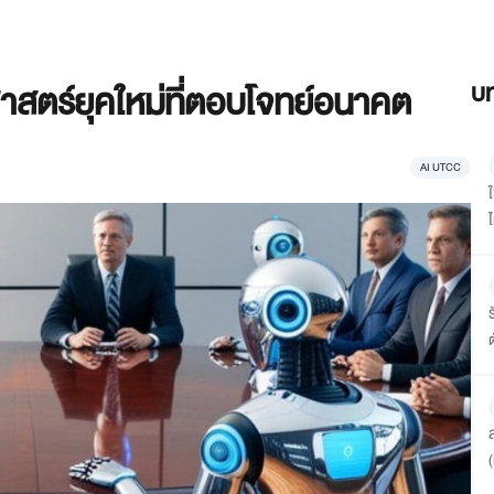
ศาสตร์ยุคใหม่ที่ตอบโจทย์อนาคต
บท
AI UTCC
ไ
ร
ต
(