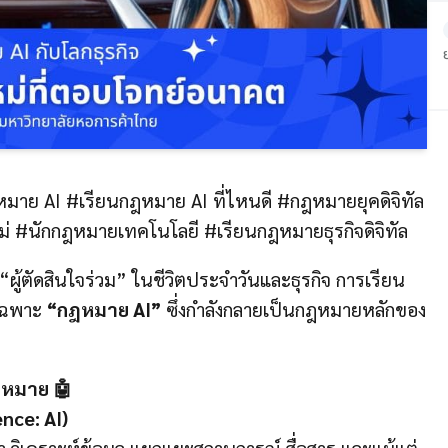
ย
าย AI #เรียนกฎหมาย AI ที่ไหนดี #กฎหมายยุคดิจิทัล
่ #นักกฎหมายเทคโนโลยี #เรียนกฎหมายธุรกิจดิจิทัล
ผู้ตัดสินใจร่วม” ในชีวิตประจำวันและธุรกิจ การเรียน
เฉพาะ
“กฎหมาย AI”
ซึ่งกำลังกลายเป็นกฎหมายหลักของ
กฎหมาย 🤖
nce: AI)
วิเคราะห์ข้อมูล แยกแยะสถานการณ์ สื่อสาร และแม้แต่