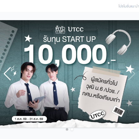
โปรโมชั่นแนะนํา