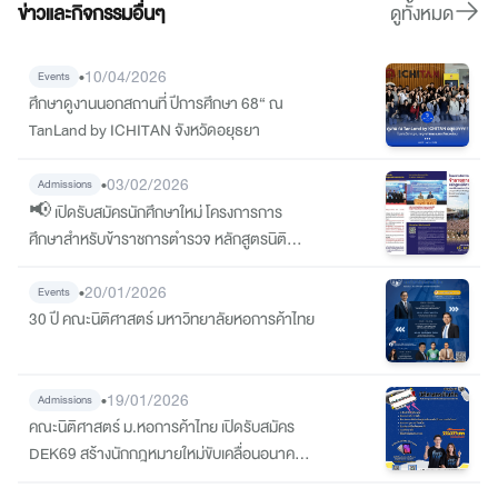
ข่าวและกิจกรรมอื่นๆ
ดูทั้งหมด
•
10/04/2026
Events
ศึกษาดูงานนอกสถานที่ ปีการศึกษา 68“ ณ
TanLand by ICHITAN จังหวัดอยุธยา
•
03/02/2026
Admissions
📢 เปิดรับสมัครนักศึกษาใหม่ โครงการการ
ศึกษาสำหรับข้าราชการตำรวจ หลักสูตรนิติ
ศาสตรบัณฑิต มหาวิทยาลัยหอการค้าไทย ภาย
ใต้บันทึกข้อตกลงความร่วมมือ (MOU) กับ
•
20/01/2026
Events
สำนักงานตำรวจแห่งชาติ (รุ่นที่ 7 พ.ศ. 2569)
30 ปี คณะนิติศาสตร์ มหาวิทยาลัยหอการค้าไทย
•
19/01/2026
Admissions
คณะนิติศาสตร์ ม.หอการค้าไทย เปิดรับสมัคร
DEK69 สร้างนักกฎหมายใหม่ขับเคลื่อนอนาคต
อย่างมืออาชีพ