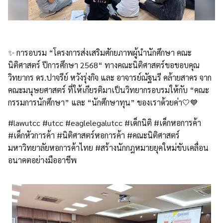
✨ การอบรม “โครงการส่งเสริมศักยภาพผู้นำนักศึกษา คณะ
นิติศาสตร์ ปีการศึกษา 2568“ ทางคณะนิติศาสตร์ขอขอบคุณ
วิทยากร ดร.ปาจรีย์ หวังรุ่งกิจ และ อาจารย์ณัฐนรี คล้ายสาคร จาก
คณะมนุษยศาสตร์ ที่ให้เกียรติมาเป็นวิทยากรอบรมให้กับ “คณะ
กรรมการนักศึกษา” และ “นักศึกษาทุน” ของเราด้วยค่า🤍💙
#lawutcc #utcc #eaglelegalutcc #เด็กนิติ #เด็กหอการค้า
#เด็กหัวการค้า #นิติศาสตร์หอการค้า #คณะนิติศาสตร์
มหาวิทยาลัยหอการค้าไทย #สร้างนักกฎหมายยุคใหม่ขับเคลื่อน
อนาคตอย่างมืออาชีพ