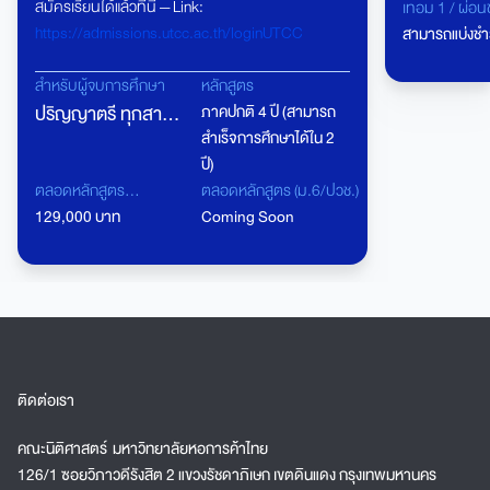
สมัครเรียนได้แล้วที่นี่ — Link:
นิติศาสตร์
เทอม 1 / ผ่อน
ศึกษากฎหมายธุ
https://admissions.utcc.ac.th/loginUTCC
สามารถแบ่งชำร
ทฤษฎีและแนวป
ศึกษากรณีศึกษ
สำหรับผู้จบการศึกษา
หลักสูตร
กฎหมายธุรกิจ
ปริญญาตรี ทุกสาขา
ภาคปกติ 4 ปี (สามารถ
วิชาการตามระเบ
สำเร็จการศึกษาได้ใน 2
(ยกเว้น ป.ตรี คณะ
ในงานเขียนที่
ปี)
นิติศาสตร์) / ปวส.
หลักสูตรนิติ
ตลอดหลักสูตร
ตลอดหลักสูตร (ม.6/ปวช.)
เทียบโอน
หอการค้าไทย เ
(ปวส.เทียบโอน/ปริญญา
129,000 บาท
Coming Soon
กฎหมายที่มีค
ที่สอง)
ดิจิทัล ด้วยหล
ทฤษฎีและปฏิบ
ใหม่ได้ในเชิง
หลักสูตรฯสาม
เป็นคุณสมบัติ
ผู้พิพากษาและอ
ติดต่อเรา
คณะนิติศาสตร์ มหาวิทยาลัยหอการค้าไทย
126/1 ซอยวิภาวดีรังสิต 2 แขวงรัชดาภิเษก เขตดินแดง กรุงเทพมหานคร