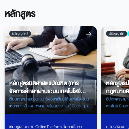
หลักสูตร
ปริญญาตรี
ปริญญาโท
หลักสูตรนิติศาสตรบัณฑิต (การ
หลักสูตรป
จัดการศึกษาผ่านระบบเทคโนโลยี
กฎหมายดิจ
สารสนเทศ)
เรียนกฎหมายออนไลน์ จัดเวลาเรียนได้อย่างยืดหยุ่น
อัปเดตกฎหมายยุ
เหมาะสำหรับคนทำงาน พร้อมอาจารย์ผู้เชี่ยวชาญและ
เทคโนโลยี และ
เจ้าหน้าที่ดูแลตลอดการเรียน
เรียนรู้ผ่านระบบ Online Platform ศึกษาเนื้อหา
มุ่งเน้นพัฒนาผ