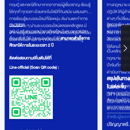
ทฤษฎี และกรณีศึกษาจากอาจารย์ผู้เชี่ยวชาญ เรียนรู้
ทางกฎหมาย เฉ
ได้ทุกที่ ทุกเวลา ด้วยเทคโนโลยีที่ทันสมัย ผสมผสาน
ปฏิบัติ ให้ผู้
การเรียนรู้แบบออนไลน์ที่ยืดหยุ่น ส่งงานและทำการ
ต่างๆ ที่เปล
หมายเหตุ
จัดการเรียน ภ
บ้านได้ง่าย ๆ ผ่านระบบออนไลน์ตลอดหลักสูตร มี
ผู้เรียน การส
วุฒิ ป.ตรี สามารถนำมาเทียบโอนในหมวดรายวิชา
แบ่งการ ศึกษา
อาจารย์ผู้สอนและทีมเจ้าหน้าที่ฝ่ายสนับสนุนที่พร้อม
วิจัย ความเชี
ศึกษาทั่วไปได้ 24 หน่วยกิต ทำให้
สามารถสำเร็จการ
วิทยานิพนธ์ แ
ช่วยเหลือในด้านต่าง ๆ ตลอดเส้นทางการเรียนรู้
ประกอบอาชีพได
ศึกษาได้ภายในระยะเวลา 2 ปี
ใช้สังคมได้อย
เป็นหลักสูตรที
ติดต่อสอบถามเพิ่มเติมได้ที่
กฎหมายธุรกิจ
ปัจจันที่การ
Line official (Scan QR code) :
ดำเนินการผ่าน
สรุปเส้นทาง
ทางกฎหมายธุร
อาชีพ ด้วยเหตุน
ในแต่ละขั้น
กฎหมายธุรกิจ 
ปีที่ 1 (Advan
สังคมโดยให้นั
เป็นการศึกษา
คณาจารย์ และน
พาะเจาะจงในเชิ
ศาสตรบัณฑิตยุ
เขียนงานเขียนใ
สำหรับผู้จบก
พร้อมปรับตัว
ในทางวิชาการต
ปริญญาตรี
ปีที่ 2 นักศึ