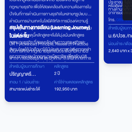
ประชาชน จึงได
หรือติดต่อผู
กฎหมายธุรกิจ เพื่อให้สอดคล้องกับความต้องการใน
ทางด้านวิชาการ
อาจารย์สงพงษ
ปัจจันที่การดำเนินการทางธุรกิจในหลายๆรูปแบบ
โทร.
089-50
ดำเนินการผ่านเทคโนโลยีดิจิทัล การมีองค์ความรู้
สรุปเส้นทางการเรียน (Learning Journey)
คุณสุรีย์พร ถา
ทางกฎหมายธุรกิจ จะทำให้เพิ่มโอกาสในการประกอบ
สำหรับผู้จบก
โทร.
095-36
อาชีพ ด้วยเหตุนี้หลักสูตรฯจึงได้มุ่งเน้นหลักสูตร
ม.6/ปวช./ก
ในแต่ละขั้น
กฎหมายธุรกิจ ที่สอดคล้องกับภาวะเศรษฐกิจและ
ปวส.
ผ่อนชำระ/เดือ
ปีที่ 1 (Advanced Principle, Research Practice)
สังคมโดยให้นักศึกษาได้มีประสบการณ์จริงจากเหล่า
2,640 บาท x 3
เป็นการศึกษากฎหมายธุรกิจในประเด็นที่มีความฉ
คณาจารย์ และนักกฎหมายมืออาชีพ เพื่อสร้างนิติ
พาะเจาะจงในเชิงธุรกิจ และนักศึกษาจะได้ฝึกทักษะการ
ศาสตรบัณฑิตยุคใหม่ ที่มีทั้งความรู้และคุณธรรม
เขียนงานเขียนในเชิงวิชาการ เพื่อสร้างองค์ความรู้ใหม่
สำหรับผู้จบการศึกษา
หลักสูตร
พร้อมปรับตัวได้ทันกับโลกยุคเทคโนโลยีสารสนเทศ
ในทางวิชาการตามระเบียบวิธีวิจัย
ปริญญาตรี
2 ปี
ปีที่ 2 นักศึกษา (Case based study, Research) การ
นิติศาสตร์
เทอม 1 / ผ่อนชำระ
ค่าใช้จ่ายตลอดหลักสูตร
ศึกษากฎหมายธุรกิจยุคดิจิทัล โดยศึกษาทั้งภาค
สามารถแบ่งชำระได้
192,950 บาท
ทฤษฎีและแนวปฏิบัติจากผู้เชี่ยวชาญ ตลอดจนการ
ศึกษากรณีศึกษาต่างๆในที่เกิดขึ้นในวิชาสัมมนา
กฎหมายธุรกิจ และนักศึกษาดำเนินการเขียนงานทาง
วิชาการตามระเบียบวิธีวิจัย เพื่อสร้างองค์ความรู้ใหม่
ในงานเขียนที่เป็นวิทยานิพนธ์หรือการค้นคว้าอิสระ
หลักสูตรนิติศาสตรมหาบัณฑิต มหาวิทยาลัย