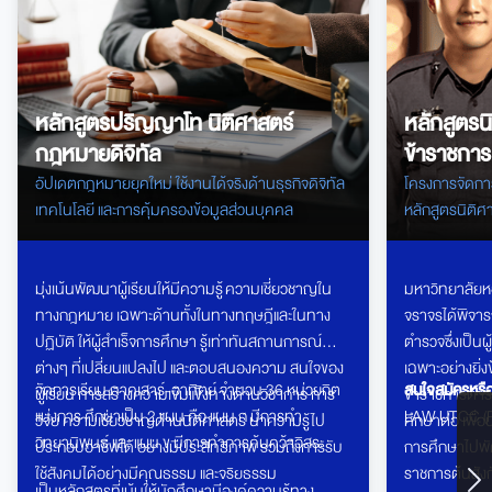
หลักสูตรปริญญาโท นิติศาสตร์
หลักสูตรน
กฎหมายดิจิทัล
ข้าราชกา
อัปเดตกฎหมายยุคใหม่ ใช้งานได้จริงด้านธุรกิจดิจิทัล
โครงการจัดกา
เทคโนโลยี และการคุ้มครองข้อมูลส่วนบุคคล
หลักสูตรนิติ
มุ่งเน้นพัฒนาผู้เรียนให้มีความรู้ ความเชี่ยวชาญใน
มหาวิทยาลัยห
ทางกฎหมาย เฉพาะด้านทั้งในทางทฤษฎีและในทาง
จราจรได้พิจาร
ปฏิบัติ ให้ผู้สำเร็จการศึกษา รู้เท่าทันสถานการณ์
ตำรวจซึ่งเป็นผู
ต่างๆ ที่เปลี่ยนแปลงไป และตอบสนองความ สนใจของ
เฉพาะอย่างยิ่
จัดการเรียน ภาคเสาร์-อาทิตย์ จำนวน
36
หน่วยกิต
สนใจสมัครหรือ
ผู้เรียน การสร้างความเข้มแข็งทางด้านวิชาการ การ
ข้าราชการตำรว
แบ่งการ ศึกษาเป็น
2
แผน คือ แผน ก มีการทำ
LAW UTCC (P
วิจัย ความเชี่ยวชาญด้านนิติศาสตร์ นำความรู้ไป
ศึกษาต่อ เพื่
วิทยานิพนธ์ และ แผน ข มีการทำการค้นคว้าอิสระ
ประกอบอาชีพได้ อย่างมีประสิทธิภาพ รวมถึงการรับ
การศึกษาไปพ
ใช้สังคมได้อย่างมีคุณธรรม และจริยธรรม
ราชการต้นสังก
เป็นหลักสูตรที่เน้นให้นักศึกษามีองค์ความรู้ทาง