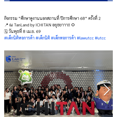
กิจกรรม ”ศึกษาดูงานนอกสถานที่ ปีการศึกษา 68“ ครั้งที่ 2
📍 ณ TanLand by ICHITAN อยุธยาาา!! 🌻
🗓️ วันพุธที่ 8 เม.ย. 69
#เด็กนิติหอการค้า
#เด็กนิติ
#เด็กหอการค้า
#lawutcc
#utcc