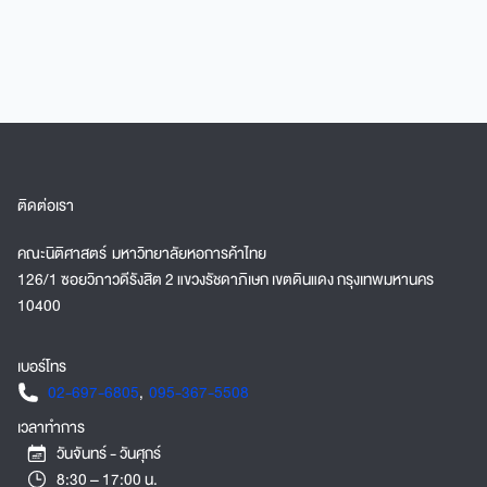
หอการค้าไทย เป็นหลักสูตรที่ออกแบบมาเพื่อสร้างนัก
กฎหมายที่มีความเชี่ยวชาญในทางกฎหมายธุรกิจ
ดิจิทัล ด้วยหลักสูตรที่มีเนื้อหาคลอบคลุมทั้งทาง
ทฤษฎีและปฏิบัติ ตลอดจนสามารถสร้างองค์ความรู้
ใหม่ได้ในเชิงวิชาการ โดยบัณฑิตที่จบการศึกษาจาก
หลักสูตรฯสามารถประกอบอาชีพได้หลากหลายและใช้
เป็นคุณสมบัติเพื่อสอบเข้ารับราชการในตำแหน่งผู้ช่วย
ผู้พิพากษาและอัยการผู้ช่วยได้
ติดต่อเรา
คณะนิติศาสตร์ มหาวิทยาลัยหอการค้าไทย
126/1 ซอยวิภาวดีรังสิต 2 แขวงรัชดาภิเษก เขตดินแดง กรุงเทพมหานคร
10400
เบอร์โทร
02-697-6805
,
095-367-5508
เวลาทำการ
วันจันทร์ - วันศุกร์
8:30 – 17:00 น.