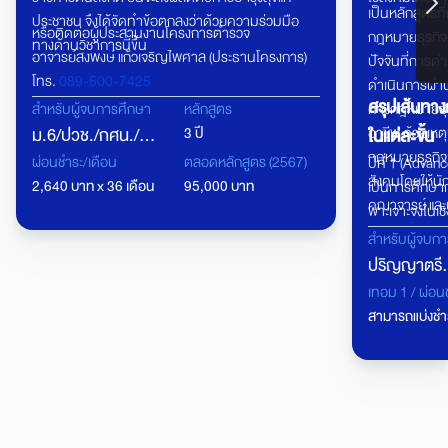
เป็นหลักสูตรที
ประชาชน จึงได้จัดทำข้อตกลงว่าด้วยความร่วมมือ
หรือติดต่อผู้ประสานงานโครงการตำรวจ
กฎหมายธุรกิจ
ทางด้านวิชาการนี้ขึ้น
อาจารย์สงพงษ์ แก้วเจริญไพศาล (ประธานโครงการ)
ปัจจันที่การ
โทร.
089-500-7425
ดำเนินการผ่าน
คุณสุรีย์พร ถาวรศักดิ์ (คุณอ้อ)
สรุปเส้นทาง
สำหรับผู้จบการศึกษา
หลักสูตร
ทางกฎหมายธุร
โทร.
095-367-5508
ม.6/ปวช./กศน./
3 ปี
อาชีพ ด้วยเหตุน
ในแต่ละขั้น
กฎหมายธุรกิจ 
ปวส.
ผ่อนชำระ/เดือน
ตลอดหลักสูตร (2567)
ปีที่ 1 (Advan
สังคมโดยให้นั
2,640 บาท x 36 เดือน
95,000 บาท
เป็นการศึกษา
คณาจารย์ และน
พาะเจาะจงในเชิ
ศาสตรบัณฑิตยุ
เขียนงานเขียนใ
สำหรับผู้จบก
พร้อมปรับตัว
ในทางวิชาการต
ปริญญาตรี
ปีที่ 2 นักศึ
นิติศาสตร์
เทอม 1 / ผ่อน
ศึกษากฎหมายธุ
สามารถแบ่งชำร
ทฤษฎีและแนวป
ศึกษากรณีศึกษ
กฎหมายธุรกิจ
วิชาการตามระเบ
ในงานเขียนที่