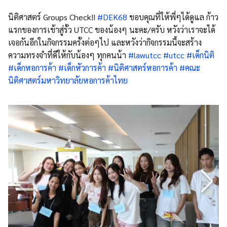
นิติศาสตร์ Groups Check!!
#DEK68
ขอบคุณที่ให้พี่ๆได้ดูแล ก้าว
แรกของการเข้าสู่รั้ว UTCC ของน้องๆ นะคะ/ครับ หวังว่าเราจะได้
เจอกันอีกในกิจกรรมครั้งต่อๆไป และหวังว่ากิจกรรมนี้จะสร้าง
ความทรงจำที่ดีให้กับน้องๆ ทุกคนน้า
#lawutcc
#utcc
#เด็กนิติ
#เด็กหอการค้า
#เด็กหัวการค้า
#นิติศาสตร์หอการค้า
#คณะ
นิติศาสตร์มหาวิทยาลัยหอการค้าไทย