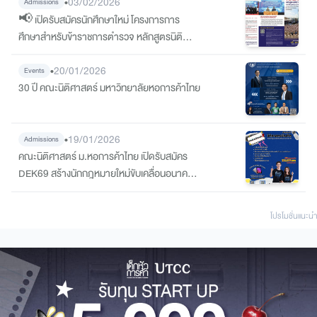
•
03/02/2026
Admissions
📢 เปิดรับสมัครนักศึกษาใหม่ โครงการการ
ศึกษาสำหรับข้าราชการตำรวจ หลักสูตรนิติ
ศาสตรบัณฑิต มหาวิทยาลัยหอการค้าไทย ภาย
ใต้บันทึกข้อตกลงความร่วมมือ (MOU) กับ
•
20/01/2026
Events
สำนักงานตำรวจแห่งชาติ (รุ่นที่ 7 พ.ศ. 2569)
30 ปี คณะนิติศาสตร์ มหาวิทยาลัยหอการค้าไทย
•
19/01/2026
Admissions
คณะนิติศาสตร์ ม.หอการค้าไทย เปิดรับสมัคร
DEK69 สร้างนักกฎหมายใหม่ขับเคลื่อนอนาคต
อย่างมืออาชีพ
โปรโมชั่นแนะนํา