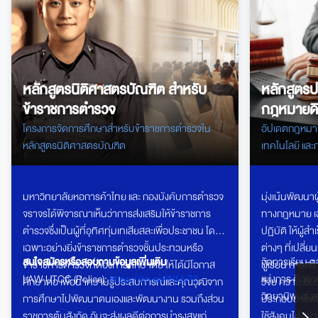
หลักสูตรนิติศาสตรบัณฑิต สำหรับ
หลักสูตรป
ข้าราชการตำรวจ
กฎหมายดิจ
โครงการจัดการศึกษาสำหรับข้าราชการตำรวจใน
อัปเดตกฎหมายยุ
หลักสูตรนิติศาสตรบัณฑิต
เทคโนโลยี และ
มหาวิทยาลัยหอการค้าไทย และ กองบังคับการตำรวจ
มุ่งเน้นพัฒนาผ
จราจรได้พิจารณาเห็นว่าการส่งเสริมให้ข้าราชการ
ทางกฎหมาย เฉ
ตำรวจซึ่งเป็นผู้ที่อุทิศทุ่มเทเสียสละเพื่อประชาชน โดย
ปฏิบัติ ให้ผู้
เฉพาะอย่างยิ่งข้าราชการตำรวจชั้นประทวนหรือ
ต่างๆ ที่เปล
สนใจสมัครหรือสอบถามข้อมูลเพิ่มเติม
จัดการเรียน ภ
ข้าราชการตำรวจที่ต้องการศึกษาต่อ ให้ได้มีโอกาส
ผู้เรียน การส
LAW UTCC (Police):
https://lin.ee/iNfJv73
แบ่งการ ศึกษา
ศึกษาต่อ เพื่อนำความรู้ประสบการณ์และคุณวุฒิจาก
วิจัย ความเชี
วิทยานิพนธ์ แ
การศึกษาไปพัฒนาตนเองและพัฒนางาน รวมถึงส่วน
ประกอบอาชีพได
ราชการต้นสังกัด อันจะส่งผลดีต่อการบำรุงสุขแก่
ใช้สังคมได้อย