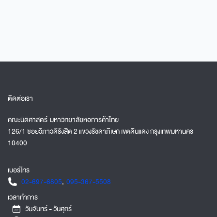
หลักสูตรนิติ
หอการค้าไทย เ
กฎหมายที่มีค
ดิจิทัล ด้วยหล
ทฤษฎีและปฏิบ
ใหม่ได้ในเชิง
หลักสูตรฯสาม
เป็นคุณสมบัติ
ผู้พิพากษาและอ
ติดต่อเรา
คณะนิติศาสตร์ มหาวิทยาลัยหอการค้าไทย
126/1 ซอยวิภาวดีรังสิต 2 แขวงรัชดาภิเษก เขตดินแดง กรุงเทพมหานคร
10400
เบอร์โทร
02-697-6805
,
095-367-5508
เวลาทำการ
วันจันทร์ - วันศุกร์