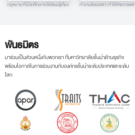
กฎหมาย ที่นี่นักศึกษาจะได้เรียนรู้เกี่ยว
ทำงานโดยเฉพาะ ทำให้เกิดการแล
กับขั้นตอน กระบวนการของการ
เปลี่ยนความคิดเห็นและการทำงาน
ทำงานในศาล วิธีการดำเนินงานของ
กันอย่างราบรื่น พร้อมมีอุปกรณ์แล
ศาล นักศึกษาสามารถฝึกปฏิบัติได้
อำนวยความสะดวกต่างๆ เช่น โต๊ะ
นอกจากนี้ยังมีการจำลองสถานการณ์
ทำงาน ที่ชาร์จแบตเตอรี่ และเครือข
พันธมิตร
ที่จะเกิดขึ้นในการทำงานจริง เพื่อให้
อินเทอร์เน็ตความเร็วสูง
นักศึกษาได้ฝึกฝนทักษะการแก้ไข
ปัญหาและการปรับตัวต่อสถานการณ์
มาร่วมเป็นส่วนหนึ่งกับพวกเรา ที่มหาวิทยาลัยชั้นนำด้านธุรกิจ
ที่เปลี่ยนแปลง
พร้อมโอกาสในการร่วมงานกับองค์กรชั้นนำระดับประเทศและระดับ
โลก