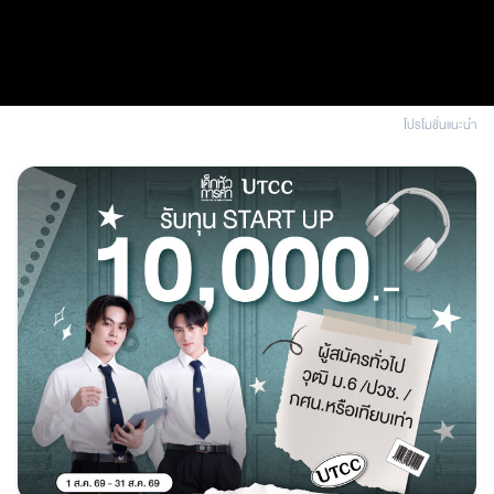
โปรโมชั่นแนะนํา