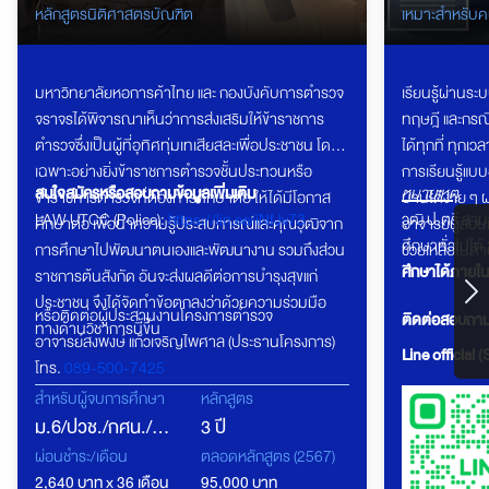
หลักสูตรนิติศาสตรบัณฑิต
เหมาะสำหรับค
เจ้าหน้าที่ดู
มหาวิทยาลัยหอการค้าไทย และ กองบังคับการตำรวจ
เรียนรู้ผ่านระ
จราจรได้พิจารณาเห็นว่าการส่งเสริมให้ข้าราชการ
ทฤษฎี และกรณีศ
ตำรวจซึ่งเป็นผู้ที่อุทิศทุ่มเทเสียสละเพื่อประชาชน โดย
ได้ทุกที่ ทุกเ
เฉพาะอย่างยิ่งข้าราชการตำรวจชั้นประทวนหรือ
การเรียนรู้แบ
สนใจสมัครหรือสอบถามข้อมูลเพิ่มเติม
หมายเหตุ
ข้าราชการตำรวจที่ต้องการศึกษาต่อ ให้ได้มีโอกาส
บ้านได้ง่าย ๆ
LAW UTCC (Police):
https://lin.ee/iNfJv73
วุฒิ ป.ตรี ส
ศึกษาต่อ เพื่อนำความรู้ประสบการณ์และคุณวุฒิจาก
อาจารย์ผู้สอนแ
ศึกษาทั่วไปได้
การศึกษาไปพัฒนาตนเองและพัฒนางาน รวมถึงส่วน
ช่วยเหลือในด้
ศึกษาได้ภายใน
ราชการต้นสังกัด อันจะส่งผลดีต่อการบำรุงสุขแก่
ประชาชน จึงได้จัดทำข้อตกลงว่าด้วยความร่วมมือ
หรือติดต่อผู้ประสานงานโครงการตำรวจ
ติดต่อสอบถามเพ
ทางด้านวิชาการนี้ขึ้น
อาจารย์สงพงษ์ แก้วเจริญไพศาล (ประธานโครงการ)
Line official 
โทร.
089-500-7425
คุณสุรีย์พร ถาวรศักดิ์ (คุณอ้อ)
สำหรับผู้จบการศึกษา
หลักสูตร
โทร.
095-367-5508
ม.6/ปวช./กศน./
3 ปี
ปวส.
ผ่อนชำระ/เดือน
ตลอดหลักสูตร (2567)
2,640 บาท x 36 เดือน
95,000 บาท