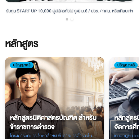
รับทุน START UP 10,000 ผู้สมัครทั่วไป วุฒิ ม.6 / ปวช. / กศน. หรือเทียบเท่า
หลักสูตร
ปริญญาตรี
ปริญญาตรี
หลักสูตรนิติศาสตรบัณฑิต สำหรับ
หลักสูตร
ข้าราชการตำรวจ
จัดการศึ
สารสนเท
โครงการจัดการศึกษาสำหรับข้าราชการตำรวจใน
เรียนกฎหมายออ