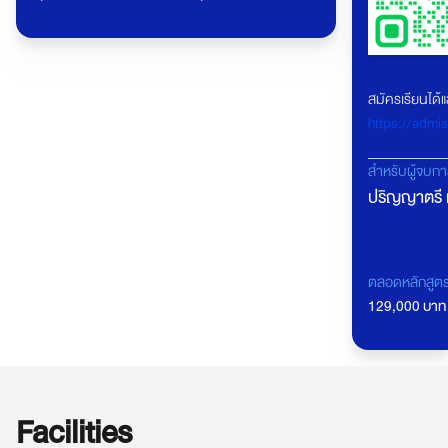
สมัครเรียนได้แล้
https://admi
สำหรับผู้จบก
ปริญญาตรี 
(ยกเว้น ป.ต
นิติศาสตร์) 
เทียบโอน
ตลอดหลักสูต
(ปวส.เทียบโ
129,000 บาท
ที่สอง)
Facilities