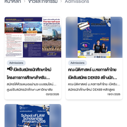
หน้าหลัก
ข่าวและกิจกรรม
Admissions
Admissions
Admissions
📢 เปิดรับสมัครนักศึกษาใหม่
คณะนิติศาสตร์ ม.หอการค้าไทย
โครงการการศึกษาสำหรับ
เปิดรับสมัคร DEK69 สร้างนัก
สมัครได้ด้วยตนเองผ่านระบบออนไลน์
คณะนิติศาสตร์ ม.หอการค้าไทย เปิดรับ
ข้าราชการตำรวจ หลักสูตรนิติ
กฎหมายใหม่ขับเคลื่อนอนาคต
ศูนย์รับสมัครนักศึกษา มหาวิทยาลัย
สมัครนักศึกษาใหม่ DEK69 หลักสูตร
ศาสตรบัณฑิต มหาวิทยาลัย
อย่างมืออาชีพ
03/02/2026
19/01/2026
หอการค้าไทย
ปริญญาตรี พร้อมพัฒนาทักษะกฎหมาย
ทันสมัยรองรับตลาดงาน
หอการค้าไทย ภายใต้บันทึกข้อ
ตกลงความร่วมมือ (MOU) กับ
สำนักงานตำรวจแห่งชาติ (รุ่นที่ 7
พ.ศ. 2569)